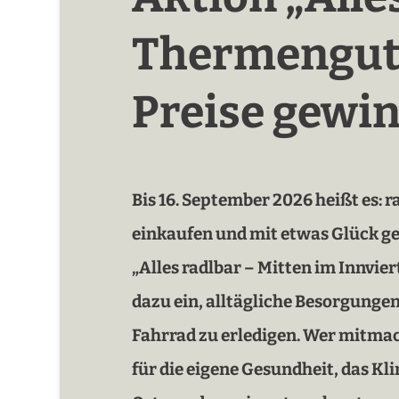
Thermenguts
Preise gewi
Bis 16. September 2026 heißt es: r
einkaufen und mit etwas Glück g
„Alles radlbar – Mitten im Innvier
dazu ein, alltägliche Besorgunge
Fahrrad zu erledigen. Wer mitmac
für die eigene Gesundheit, das Kl