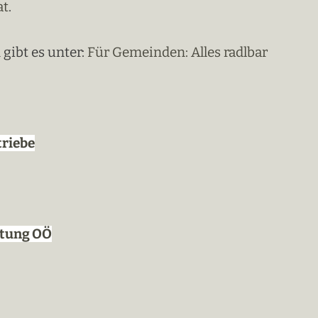
at
.
gibt es unter:
Für Gemeinden: Alles radlbar
triebe
atung OÖ