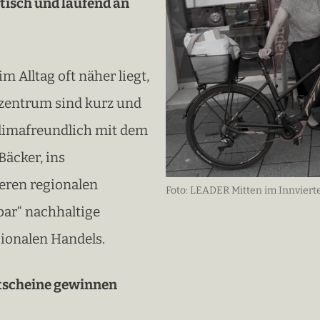
isch und laufend an
im Alltag oft näher liegt,
szentrum sind kurz und
klimafreundlich mit dem
Bäcker, ins
eren regionalen
Foto: LEADER Mitten im Innvierte
lbar“ nachhaltige
gionalen Handels.
utscheine gewinnen