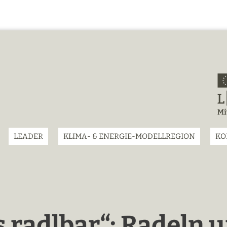
LEADER
KLIMA- & ENERGIE-MODELLREGION
KO
s radlbar“: Radeln 