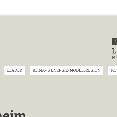
LEADER
KLIMA- & ENERGIE-MODELLREGION
KO
heim