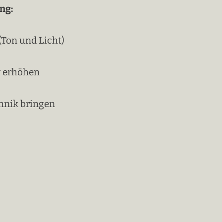
ng:
Ton und Licht)
v erhöhen
chnik bringen