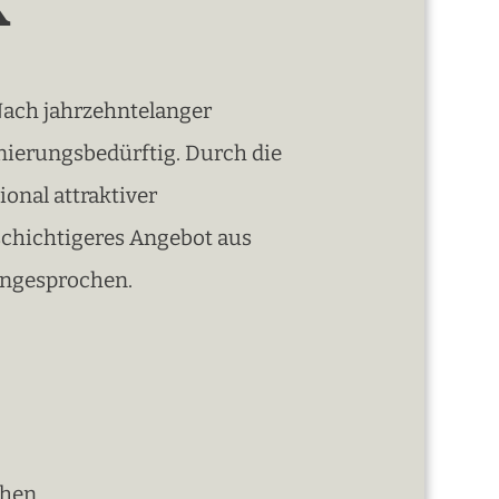
K
 Nach jahrzehntelanger
anierungsbedürftig. Durch die
onal attraktiver
lschichtigeres Angebot aus
 angesprochen.
chen.