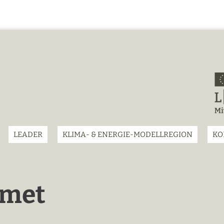
LEADER
KLIMA- & ENERGIE-MODELLREGION
KO
amet