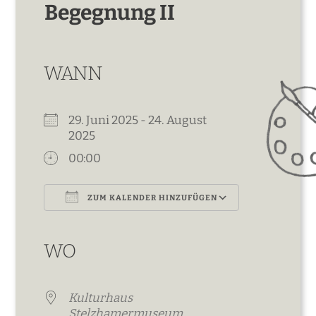
Begegnung II
WANN
29. Juni 2025 - 24. August
2025
00:00
ZUM KALENDER HINZUFÜGEN
ICS herunterladen
Google Kalender
iCalendar
Office 365
Outlook Live
WO
Kulturhaus
Stelzhamermuseum