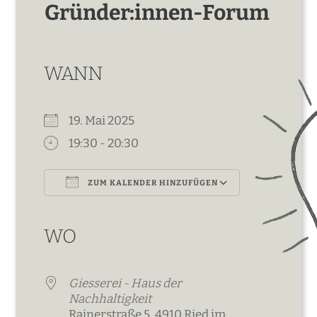
Gründer:innen-Forum
WANN
19. Mai 2025
19:30 - 20:30
ZUM KALENDER HINZUFÜGEN
ICS herunterladen
Google Kalender
iCalendar
Office 365
Outlook Live
WO
Giesserei - Haus der
Nachhaltigkeit
Rainerstraße 5, 4910 Ried im