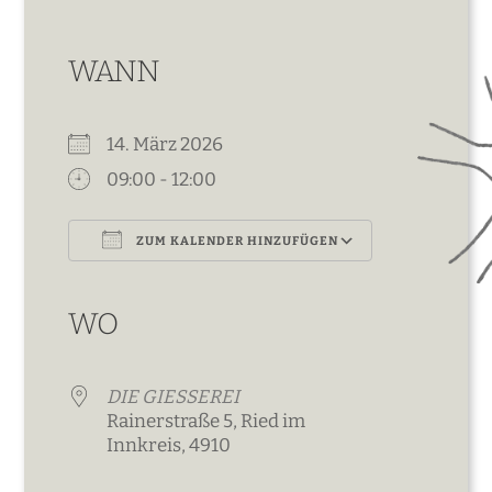
WANN
14. März 2026
09:00 - 12:00
ZUM KALENDER HINZUFÜGEN
ICS herunterladen
Google Kalender
iCalendar
Office 365
Outlook Live
WO
DIE GIESSEREI
Rainerstraße 5, Ried im
Innkreis, 4910